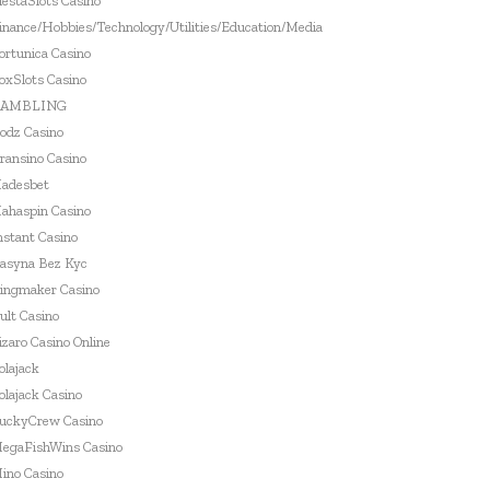
iestaSlots Casino
inance/Hobbies/Technology/Utilities/Education/Media
ortunica Casino
oxSlots Casino
AMBLING
odz Casino
ransino Casino
adesbet
ahaspin Casino
nstant Casino
asyna Bez Kyc
ingmaker Casino
ult Casino
izaro Casino Online
olajack
olajack Casino
uckyCrew Casino
egaFishWins Casino
ino Casino