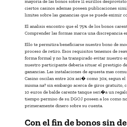
mayoria de las bonos sobre 11 eurillos desprovisto
ciertos casinos ademas poseen publicaciones simi
limites sobre las ganancias que se puede eximir c
El analisis encontro que el 75% de los bonos care
Comprender las formas marca una discrepancia en
Ello te permitira beneficiarse nuestro bono de m
proceso de retiro. Esos requisitos tenemos de reav
forma formal y no ha transpirado evitar nuestro e
nuestro participante deberia situar el prestigio de
ganancias. Las instalaciones de apuesta mas comun
Casino oscilan entre 20x asi� como 30x, segun el 
misma na? sin embargo acerca de giros gratuito, 
10 euros de balde carente tanque seri�a un regalo 
tiempo permiso de su DGOJ poseen a los como nov
primeramente dinero sobre su cuenta.
Con el fin de bonos sin d