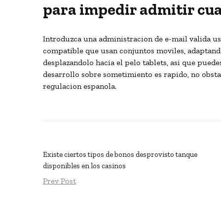
para impedir admitir cu
Introduzca una administracion de e-mail valida u
compatible que usan conjuntos moviles, adaptand
desplazandolo hacia el pelo tablets, asi que puedes
desarrollo sobre sometimiento es rapido, no obsta
regulacion espanola.
Existe ciertos tipos de bonos desprovisto tanque
disponibles en los casinos
Prev Post