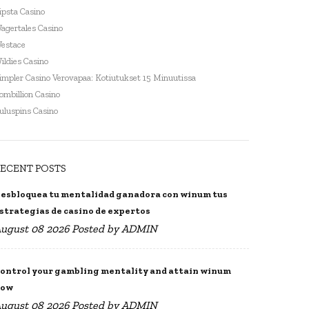
ipsta Casino
agertales Casino
estace
ildies Casino
impler Casino Verovapaa: Kotiutukset 15 Minuutissa
ombillion Casino
uluspins Casino
ECENT POSTS
esbloquea tu mentalidad ganadora con winum tus
strategias de casino de expertos
ugust 08 2026 Posted by
ADMIN
ontrol your gambling mentality and attain winum
now
ugust 08 2026 Posted by
ADMIN