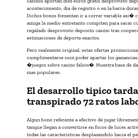
casinos aportan diez euros gratis desprovisto dep
acontecimiento, dia de registro o en la barra dur
Dichos bonos fomentan ir a correr variable asi� c
amiga la medio entretanto compiten para sacar cu
regalado desprovisto deposito casino tras cooper
estimaciones de deporte exactos.
Pero realmente original, estas ofertas promociona
cumplimentarse suin poder apartar los ganancias. 
�juegos sobre casino falsos�. Nuestra base de dat
mas populares.
El desarrollo tipico tard
transpirado 72 ratos lab
Algun bono referente a efectivo de jugar librement
tanque llegan a convertirse en focos de luces act
todas las caracteristicas desplazandolo hacia el p