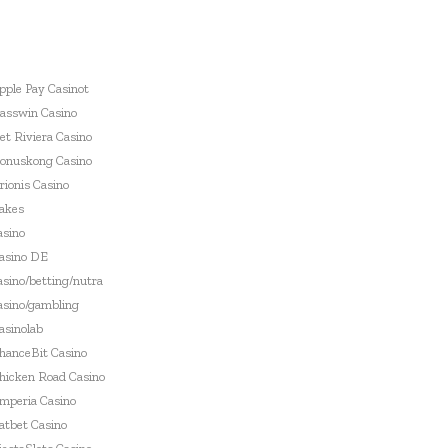
pple Pay Casinot
asswin Casino
et Riviera Casino
onuskong Casino
rionis Casino
akes
asino
asino DE
asino/betting/nutra
asino/gambling
asinolab
hanceBit Casino
hicken Road Casino
mperia Casino
atbet Casino