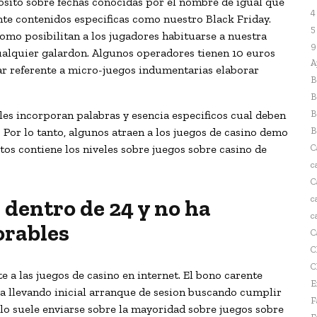
osito sobre fechas conocidas por el nombre de igual que
4
ante contenidos especificas como nuestro Black Friday.
5
omo posibilitan a los jugadores habituarse a nuestra
9
alquier galardon. Algunos operadores tienen 10 euros
A
ar referente a micro-juegos indumentarias elaborar
B
B
les incorporan palabras y esencia especificos cual deben
B
Por lo tanto, algunos atraen a los juegos de casino demo
B
os contiene los niveles sobre juegos sobre casino de
C
c
C
c
a dentro de 24 y no ha
c
orables
C
C
C
e a las juegos de casino en internet. El bono carente
E
iva llevando inicial arranque de sesion buscando cumplir
F
elo suele enviarse sobre la mayoridad sobre juegos sobre