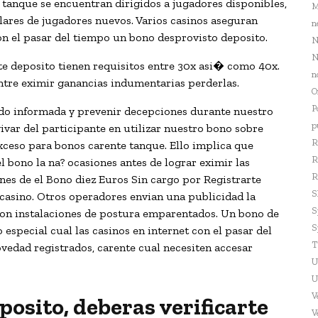
 tanque se encuentran dirigidos a jugadores disponibles,
M
lares de jugadores nuevos. Varios casinos aseguran
n
on el pasar del tiempo un bono desprovisto deposito.
N
N
nte deposito tienen requisitos entre 30x asi� como 40x.
n
tre eximir ganancias indumentarias perderlas.
O
P
odo informada y prevenir decepciones durante nuestro
p
ivar del participante en utilizar nuestro bono sobre
R
xceso para bonos carente tanque. Ello implica que
R
l bono la na? ocasiones antes de lograr eximir las
R
es de el Bono diez Euros Sin cargo por Registrarte
S
casino. Otros operadores envian una publicidad la
S
con instalaciones de postura emparentados. Un bono de
S
especial cual las casinos en internet con el pasar del
T
edad registrados, carente cual necesiten accesar
U
U
V
eposito, deberas verificarte
V