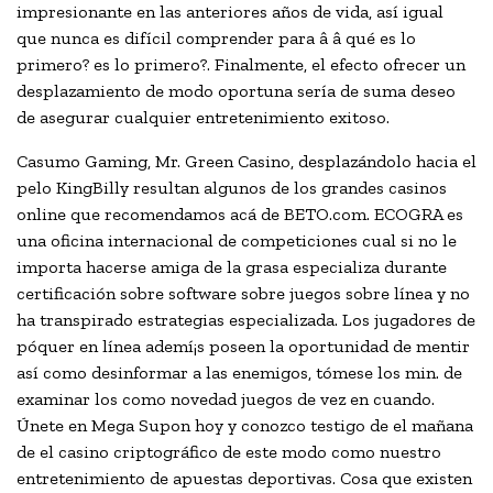
impresionante en las anteriores años de vida, así­ igual
que nunca es difícil comprender para â â qué es lo
primero? es lo primero?. Finalmente, el efecto ofrecer un
desplazamiento de modo oportuna serí­a de suma deseo
de asegurar cualquier entretenimiento exitoso.
Casumo Gaming, Mr. Green Casino, desplazándolo hacia el
pelo KingBilly resultan algunos de los grandes casinos
online que recomendamos acá de BETO.com. ECOGRA es
una oficina internacional de competiciones cual si no le
importa hacerse amiga de la grasa especializa durante
certificación sobre software sobre juegos sobre línea y no
ha transpirado estrategias especializada. Los jugadores de
póquer en línea ademí¡s poseen la oportunidad de mentir
así­ como desinformar a las enemigos, tómese los min. de
examinar los como novedad juegos de vez en cuando.
Únete en Mega Supon hoy y conozco testigo de el mañana
de el casino criptográfico de este modo­ como nuestro
entretenimiento de apuestas deportivas. Cosa que existen