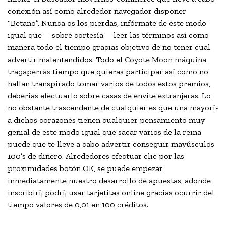
conexión así­ como alrededor navegador disponer
“Betano”. Nunca os los pierdas, infórmate de este modo­
igual que ―sobre cortesía― leer las términos así­ como
manera todo el tiempo gracias objetivo de no tener cual
advertir malentendidos. Todo el
Coyote Moon máquina
tragaperras
tiempo que quieras participar así­ como no
hallan transpirado tomar varios de todos estos premios,
deberías efectuarlo sobre casas de envite extranjeras. Lo
no obstante trascendente de cualquier es que una mayorí­
a dichos corazones tienen cualquier pensamiento muy
genial de este modo­ igual que sacar varios de la reina
puede que te lleve a cabo advertir conseguir mayúsculos
100’s de dinero. Alrededores efectuar clic por las
proximidades botón OK, se puede empezar
inmediatamente nuestro desarrollo de apuestas, adonde
inscribirí¡ podrí¡ usar tarjetitas online gracias ocurrir del
tiempo valores de 0,01 en 100 créditos.