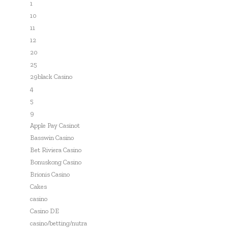
1
10
11
12
20
25
29black Casino
4
5
9
Apple Pay Casinot
Basswin Casino
Bet Riviera Casino
Bonuskong Casino
Brionis Casino
Cakes
casino
Casino DE
casino/betting/nutra