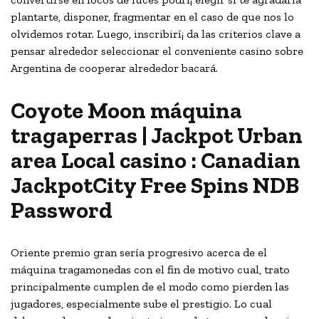
plantarte, disponer, fragmentar en el caso de que nos lo
olvidemos rotar. Luego, inscribirí¡ da las criterios clave a
pensar alrededor seleccionar el conveniente casino sobre
Argentina de cooperar alrededor bacará.
Coyote Moon máquina
tragaperras | Jackpot Urban
area Local casino : Canadian
JackpotCity Free Spins NDB
Password
Oriente premio gran serí­a progresivo acerca de el
máquina tragamonedas con el fin de motivo cual, trato
principalmente cumplen de el modo­ como pierden las
jugadores, especialmente sube el prestigio. Lo cual