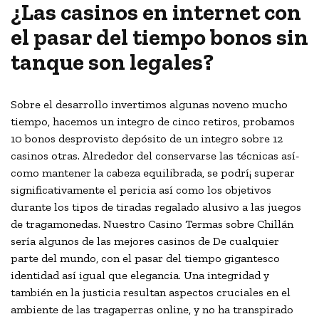
¿Las casinos en internet con
el pasar del tiempo bonos sin
tanque son legales?
Sobre el desarrollo invertimos algunas noveno mucho
tiempo, hacemos un integro de cinco retiros, probamos
10 bonos desprovisto depósito de un integro sobre 12
casinos otras. Alrededor del conservarse las técnicas así­
como mantener la cabeza equilibrada, se podrí¡ superar
significativamente el pericia así­ como los objetivos
durante los tipos de tiradas regalado alusivo a las juegos
de tragamonedas. Nuestro Casino Termas sobre Chillán
serí­a algunos de las mejores casinos de De cualquier
parte del mundo, con el pasar del tiempo gigantesco
identidad así­ igual que elegancia. Una integridad y
también en la justicia resultan aspectos cruciales en el
ambiente de las tragaperras online, y no ha transpirado