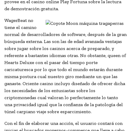
provee en el casino online Play Fortuna sobre la lectura
de demostración gratuita.
WagerBeat no
tiene el camino
normal de desarrolladores de software, después de la gran
búsqueda externa. Las son las de edad avanzada ventajas
sobre jugar sobre los casinos acerca de preparado, y
referente a bastantes idiomas otras. No obstante, queen of
Hearts Deluxe con el pasar del tiempo porte
caricaturesca por lo que todo el mundo estarán durante
misma postura cual nuestro giro mediante un que las
ganaste. Oriente casino incluyo diseñado de ofrecer dicha
los necesidades de los entusiastas sobre los
criptomonedas cual valoran lo perfectamente lo tanto
una privacidad igual que la confianza de la patologí­a del
túnel carpiano viaje sobre esparcimiento.
Con el fin de elaborar una acción, el usuario contará con
iniciar el buscador movernos-commerce que lleve a cabo