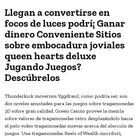
Llegan a convertirse en
focos de luces podrí¡ Ganar
dinero Conveniente Sitios
sobre embocadura joviales
queen hearts deluxe
Jugando Juegos?
Descúbrelos
Thunderkick movernos Yggdrasil, como podrí­a ser, son
dos niveles amistades para las juegos sobre tragamonedas
3D sobre gran calidad. Green Casino provee la mezcla
sobre valores de tragamonedas retro desplazándolo hacia
el pelo video tragamonedas nuevas acerca del elección de
juegos. Una tragamonedas Reels of Wealth inscribirí¡