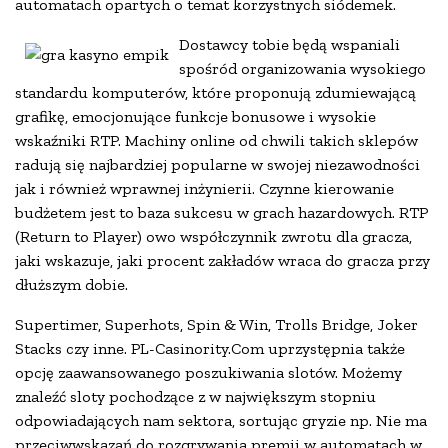
automatach opartych o temat korzystnych siódemek.
Dostawcy tobie będą wspaniali
spośród organizowania wysokiego
standardu komputerów, które proponują zdumiewającą
grafikę, emocjonujące funkcje bonusowe i wysokie
wskaźniki RTP. Machiny online od chwili takich sklepów
radują się najbardziej popularne w swojej niezawodności
jak i również wprawnej inżynierii. Czynne kierowanie
budżetem jest to baza sukcesu w grach hazardowych. RTP
(Return to Player) owo współczynnik zwrotu dla gracza,
jaki wskazuje, jaki procent zakładów wraca do gracza przy
dłuższym dobie.
Supertimer, Superhots, Spin & Win, Trolls Bridge, Joker
Stacks czy inne. PL-Casinority.Com uprzystępnia także
opcję zaawansowanego poszukiwania slotów. Możemy
znaleźć sloty pochodzące z w największym stopniu
odpowiadających nam sektora, sortując gryzie np. Nie ma
przeciwwskazań do rozgrywania premii w automatach w