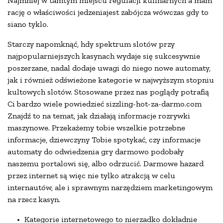
Najmniej w tamtym miejscu regulacji kulinarnych a mam
rację o właściwości jedzeniajest zabójcza wówczas gdy to
siano tyklo.
Starczy napomknąć, hdy spektrum slotów przy
najpopularniejszych kasynach wydaje się sukcesywnie
poszerzane, nadal dodaje uwagi do niego nowe automaty,
jak i również odświeżone kategorie w najwyższym stopniu
kultowych slotów. Stosowane przez nas poglądy potrafią
Ci bardzo wiele powiedzieć sizzling-hot-za-darmo.com
Znajdź to na temat, jak działają informacje rozrywki
maszynowe. Przekażemy tobie wszelkie potrzebne
informacje, dziewczyny Tobie spotykać, czy informacje
automaty do odwiedzenia gry darmowo podobały
naszemu portalowi się, albo odrzucić. Darmowe hazard
przez internet są więc nie tylko atrakcją w celu
internautów, ale i sprawnym narzędziem marketingowym
na rzecz kasyn.
Kategorie internetowego to nierzadko dokładnie