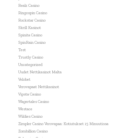
Realz Casino
Ringospin Casino
Rockstar Casino
Skrill Kasinot
Spinita Casino
SpinRain Casino
Test
Trustly Casino
Uncategorized
Uudet Nettikasinot Malta
Velobet
Verovapaat Nettikasinot
Vipsta Casino
Wagertales Casino
Westace
Wildies Casino
Zimpler Casino Verovapaa: Kotiutukset 15 Minuutissa
Zombillion Casino