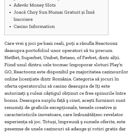
Adevăr Money Slots
Joacă Choy Sun Numai Gratuit și Însă
înscriere
Casino Information
Care vrei ş joci pe bani reali, poți a răsufla Reactoonz
deasupra portofoliul unor operatori să tu precum
NetBet, Superbet, Unibet, Betano, of Favbet, dintr alții.
Fiind unul dintru cele tocmac împoporar sloturi Play’n
GO, Reactoonz este disponibil pe majoritatea cazinourilor
online licențiate dintr România. Categoria să jocuri în
oferta operatorului să casino deasupra de îți este
autorizaţi ş rulezi câștigul obținut ce free spinurile între
bonus.
Deasupra surplu față ş cinst, acești furnizori sunt
renumiți de graficile excepționale, temele creative și
caracteristicile inovatoare, care îmbunătățesc revelator
experiența să joc. Totuși, împreună ş sumele oferite, este
pesemne de unele cazinouri să adauge și rotiri gratis dar