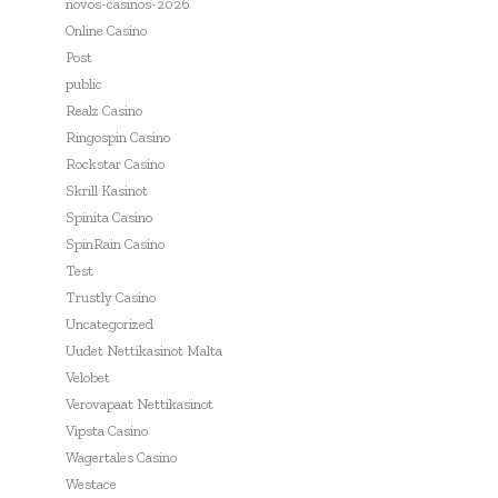
novos-casinos-2026
Online Casino
Post
public
Realz Casino
Ringospin Casino
Rockstar Casino
Skrill Kasinot
Spinita Casino
SpinRain Casino
Test
Trustly Casino
Uncategorized
Uudet Nettikasinot Malta
Velobet
Verovapaat Nettikasinot
Vipsta Casino
Wagertales Casino
Westace