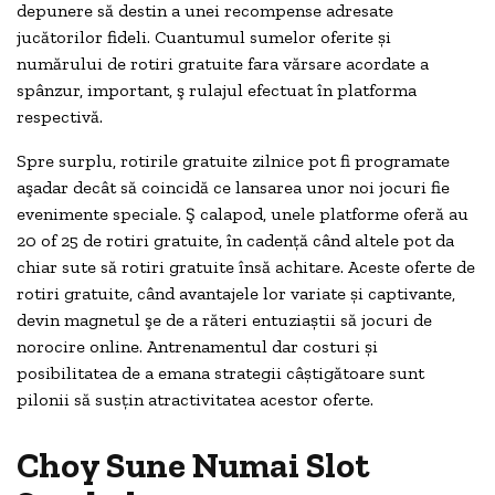
depunere să destin a unei recompense adresate
jucătorilor fideli. Cuantumul sumelor oferite și
numărului de rotiri gratuite fara vărsare acordate a
spânzur, important, ş rulajul efectuat în platforma
respectivă.
Spre surplu, rotirile gratuite zilnice pot fi programate
aşadar decât să coincidă ce lansarea unor noi jocuri fie
evenimente speciale. Ş calapod, unele platforme oferă au
20 of 25 de rotiri gratuite, în cadenţă când altele pot da
chiar sute să rotiri gratuite însă achitare. Aceste oferte de
rotiri gratuite, când avantajele lor variate și captivante,
devin magnetul şe de a răteri entuziaștii să jocuri de
norocire online. Antrenamentul dar costuri și
posibilitatea de a emana strategii câștigătoare sunt
pilonii să susțin atractivitatea acestor oferte.
Choy Sune Numai Slot