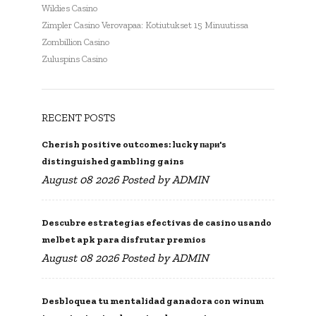
Wildies Casino
Zimpler Casino Verovapaa: Kotiutukset 15 Minuutissa
Zombillion Casino
Zuluspins Casino
RECENT POSTS
Cherish positive outcomes: lucky пари's
distinguished gambling gains
August 08 2026 Posted by
ADMIN
Descubre estrategias efectivas de casino usando
melbet apk para disfrutar premios
August 08 2026 Posted by
ADMIN
Desbloquea tu mentalidad ganadora con winum