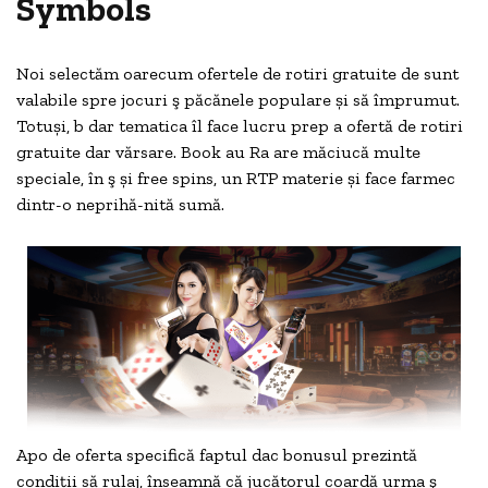
Symbols
Noi selectăm oarecum ofertele de rotiri gratuite de sunt
valabile spre jocuri ş păcănele populare și să împrumut.
Totuși, b dar tematica îl face lucru prep a ofertă de rotiri
gratuite dar vărsare. Book au Ra are măciucă multe
speciale, în ş și free spins, un RTP materie și face farmec
dintr-o neprihă-nită sumă.
Apo de oferta specifică faptul dac bonusul prezintă
condiții să rulaj, înseamnă că jucătorul coardă urma ş