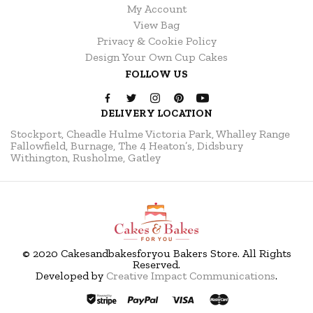
My Account
View Bag
Privacy & Cookie Policy
Design Your Own Cup Cakes
FOLLOW US
DELIVERY LOCATION
Stockport, Cheadle Hulme
Victoria Park, Whalley Range
Fallowfield, Burnage, The 4 Heaton’s, Didsbury
Withington, Rusholme, Gatley
© 2020 Cakesandbakesforyou Bakers Store. All Rights
Reserved.
Developed by
Creative Impact Communications
.