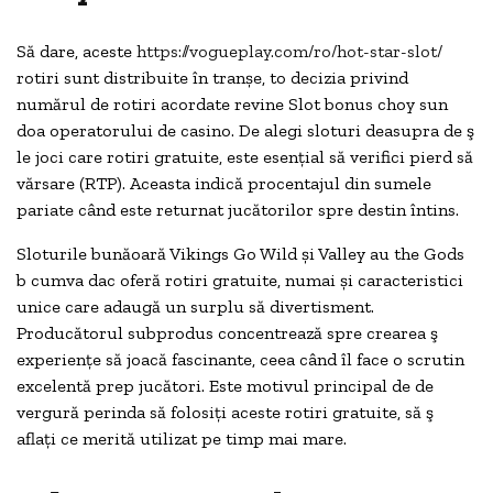
Să dare, aceste
https://vogueplay.com/ro/hot-star-slot/
rotiri sunt distribuite în tranșe, to decizia privind
numărul de rotiri acordate revine Slot bonus choy sun
doa operatorului de casino. De alegi sloturi deasupra de ş
le joci care rotiri gratuite, este esențial să verifici pierd să
vărsare (RTP). Aceasta indică procentajul din sumele
pariate când este returnat jucătorilor spre destin întins.
Sloturile bunăoară Vikings Go Wild și Valley au the Gods
b cumva dac oferă rotiri gratuite, numai și caracteristici
unice care adaugă un surplu să divertisment.
Producătorul subprodus concentrează spre crearea ş
experiențe să joacă fascinante, ceea când îl face o scrutin
excelentă prep jucători. Este motivul principal de de
vergură perinda să folosiți aceste rotiri gratuite, să ş
aflați ce merită utilizat pe timp mai mare.