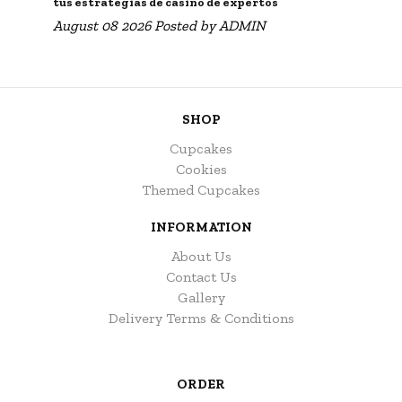
tus estrategias de casino de expertos
August 08 2026 Posted by
ADMIN
SHOP
Cupcakes
Cookies
Themed Cupcakes
INFORMATION
About Us
Contact Us
Gallery
Delivery Terms & Conditions
ORDER