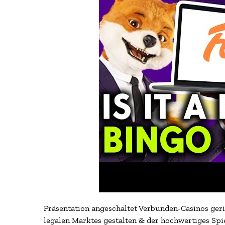
Präsentation angeschaltet Verbunden-Casinos geri
legalen Marktes gestalten & der hochwertiges Spie