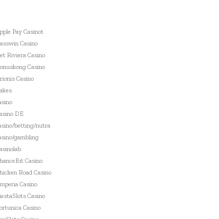
pple Pay Casinot
asswin Casino
et Riviera Casino
onuskong Casino
rionis Casino
akes
asino
asino DE
asino/betting/nutra
asino/gambling
asinolab
hanceBit Casino
hicken Road Casino
mperia Casino
iestaSlots Casino
ortunica Casino