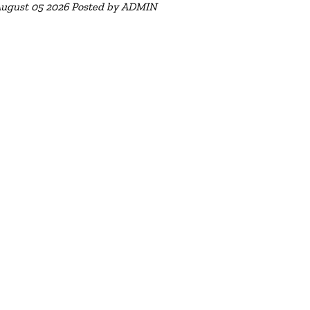
ugust 05 2026 Posted by
ADMIN