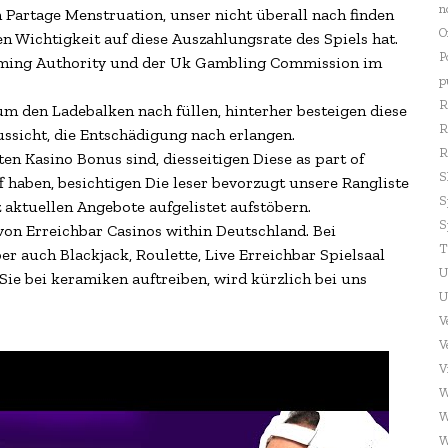
n
 Partage Menstruation, unser nicht überall nach finden
O
en Wichtigkeit auf diese Auszahlungsrate des Spiels hat.
P
Gaming Authority und der Uk Gambling Commission im
p
R
um den Ladebalken nach füllen, hinterher besteigen diese
R
ssicht, die Entschädigung nach erlangen.
R
en Kasino Bonus sind, diesseitigen Diese as part of
S
f haben, besichtigen Die leser bevorzugt unsere Rangliste
S
z aktuellen Angebote aufgelistet aufstöbern.
S
 von Erreichbar Casinos within Deutschland. Bei
T
r auch Blackjack, Roulette, Live Erreichbar Spielsaal
U
Sie bei keramiken auftreiben, wird kürzlich bei uns
U
V
V
V
W
W
W