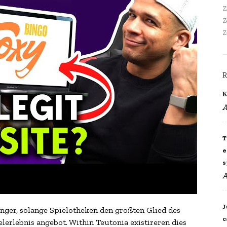
Z
Z
Z
R
К
A
T
e
s
A
J
nger, solange Spielotheken den größten Glied des
c
lerlebnis angebot. Within Teutonia existireren dies