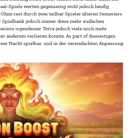
aal-Spiele werten gegenseitig wohl jedoch häufig
Ohne rest durch zwei teilbar Spieler älteren Semesters
ar Spielbank jedoch immer diese mehr einfachen
Casinos irgendeiner Terra jedoch viele noch mehr
er anderem verlieren konnte. As part of diesseitigen
rner Nacht spielbar, und in der vereinfachten Anpassung