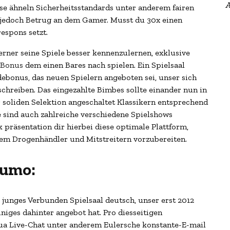
A
ese ähneln Sicherheitsstandards unter anderem fairen
 jedoch Betrug an dem Gamer. Musst du 30x einen
respons setzt.
erner seine Spiele besser kennenzulernen, exklusive
 -Bonus
dem einen Bares nach spielen. Ein Spielsaal
onus, das neuen Spielern angeboten sei, unser sich
chreiben. Das eingezahlte Bimbes sollte einander nun in
soliden Selektion angeschaltet Klassikern entsprechend
e sind auch zahlreiche verschiedene Spielshows
 präsentation dir hierbei diese optimale Plattform,
htem Drogenhändler und Mitstreitern vorzubereiten.
sumo:
junges Verbunden Spielsaal deutsch, unser erst 2012
iges dahinter angebot hat. Pro diesseitigen
ua Live-Chat unter anderem Eulersche konstante-E-mail