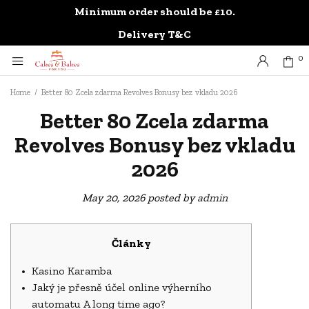
Minimum order should be £10.
0
Delivery T&C
0
Home
/
Better 80 Zcela zdarma Revolves Bonusy bez vkladu 2026
Better 80 Zcela zdarma
Revolves Bonusy bez vkladu
2026
May 20, 2026
posted by
admin
Články
Kasino Karamba
Jaký je přesně účel online výherního
automatu A long time ago?