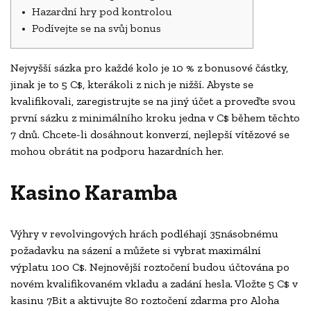
Hazardní hry pod kontrolou
Podívejte se na svůj bonus
Nejvyšší sázka pro každé kolo je 10 % z bonusové částky,
jinak je to 5 C$, kterákoli z nich je nižší. Abyste se
kvalifikovali, zaregistrujte se na jiný účet a proveďte svou
první sázku z minimálního kroku jedna v C$ během těchto
7 dnů.
Chcete-li dosáhnout konverzí, nejlepší vítězové se
mohou obrátit na podporu hazardních her.
Kasino Karamba
Výhry v revolvingových hrách podléhají 35násobnému
požadavku na sázení a můžete si vybrat maximální
výplatu 100 C$. Nejnovější roztočení budou účtována po
novém kvalifikovaném vkladu a zadání hesla. Vložte 5 C$ v
kasinu 7Bit a aktivujte 80 roztočení zdarma pro Aloha