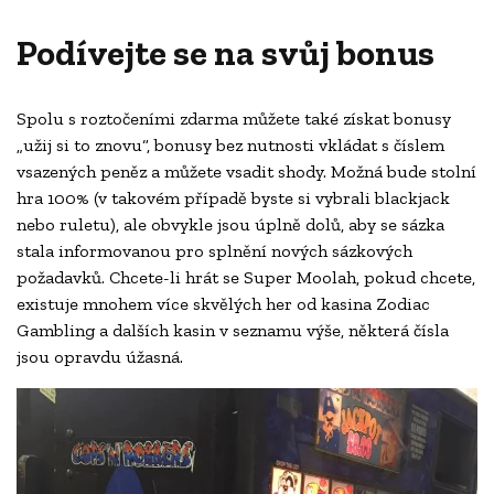
Podívejte se na svůj bonus
Spolu s roztočeními zdarma můžete také získat bonusy
„užij si to znovu“, bonusy bez nutnosti vkládat s číslem
vsazených peněz a můžete vsadit shody. Možná bude stolní
hra 100% (v takovém případě byste si vybrali blackjack
nebo ruletu), ale obvykle jsou úplně dolů, aby se sázka
stala informovanou pro splnění nových sázkových
požadavků. Chcete-li hrát se Super Moolah, pokud chcete,
existuje mnohem více skvělých her od kasina Zodiac
Gambling a dalších kasin v seznamu výše, některá čísla
jsou opravdu úžasná.