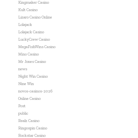
Kingmaker Casino
Kult Casino
Lizaro Casino Online
Lolajack
Lolajack Casino
LuckyCrew Casino
MegaFishWins Casino
Mino Casino
Mr Jones Casino
news
Night Win Casino
Nine Win
novos-casinos-2026
Online Casino
Post
public
Realz Casino
Ringospin Casino
Rockstar Casino