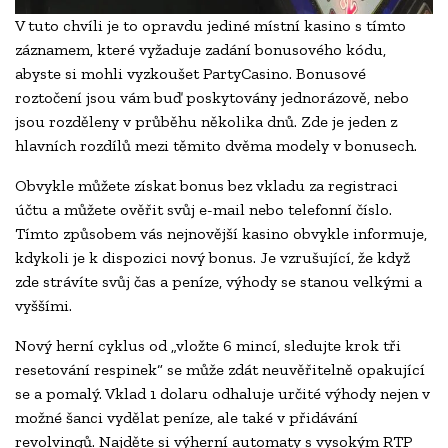
V tuto chvíli je to opravdu jediné místní kasino s tímto
záznamem, které vyžaduje zadání bonusového kódu,
abyste si mohli vyzkoušet PartyCasino. Bonusové
roztočení jsou vám buď poskytovány jednorázově, nebo
jsou rozděleny v průběhu několika dnů. Zde je jeden z
hlavních rozdílů mezi těmito dvěma modely v bonusech.
Obvykle můžete získat bonus bez vkladu za registraci
účtu a můžete ověřit svůj e-mail nebo telefonní číslo.
Tímto způsobem vás nejnovější kasino obvykle informuje,
kdykoli je k dispozici nový bonus. Je vzrušující, že když
zde strávíte svůj čas a peníze, výhody se stanou velkými a
vyššími.
Nový herní cyklus od „vložte 6 mincí, sledujte krok tři
resetování respinek“ se může zdát neuvěřitelně opakující
se a pomalý. Vklad 1 dolaru odhaluje určité výhody nejen v
možné šanci vydělat peníze, ale také v přidávání
revolvingů. Najděte si výherní automaty s vysokým RTP