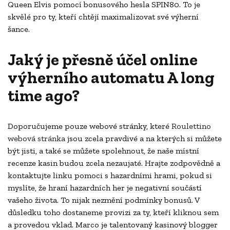
Queen Elvis pomocí bonusového hesla SPIN80. To je
skvělé pro ty, kteří chtějí maximalizovat své výherní
šance.
Jaký je přesně účel online
výherního automatu A long
time ago?
Doporučujeme pouze webové stránky, které
Roulettino
webová stránka
jsou zcela pravdivé a na kterých si můžete
být jisti, a také se můžete spolehnout, že naše místní
recenze kasin budou zcela nezaujaté. Hrajte zodpovědně a
kontaktujte linku pomoci s hazardními hrami, pokud si
myslíte, že hraní hazardních her je negativní součástí
vašeho života. To nijak nezmění podmínky bonusů. V
důsledku toho dostaneme provizi za ty, kteří kliknou sem
a provedou vklad. Marco je talentovaný kasinový blogger