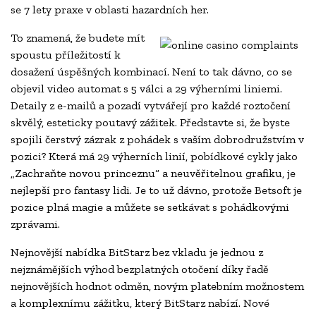
se 7 lety praxe v oblasti hazardních her.
To znamená, že budete mít
spoustu příležitostí k
dosažení úspěšných kombinací. Není to tak dávno, co se
objevil video automat s 5 válci a 29 výherními liniemi.
Detaily z e-mailů a pozadí vytvářejí pro každé roztočení
skvělý, esteticky poutavý zážitek. Představte si, že byste
spojili čerstvý zázrak z pohádek s vaším dobrodružstvím v
pozici? Která má 29 výherních linií, pobídkové cykly jako
„Zachraňte novou princeznu“ a neuvěřitelnou grafiku, je
nejlepší pro fantasy lidi. Je to už dávno, protože Betsoft je
pozice plná magie a můžete se setkávat s pohádkovými
zprávami.
Nejnovější nabídka BitStarz bez vkladu je jednou z
nejznámějších výhod bezplatných otočení díky řadě
nejnovějších hodnot odměn, novým platebním možnostem
a komplexnímu zážitku, který BitStarz nabízí. Nové