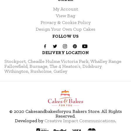
My Account
View Bag
Privacy & Cookie Policy
Design Your Own Cup Cakes
FOLLOW US
DELIVERY LOCATION
Stockport, Cheadle Hulme
Victoria Park, Whalley Range
Fallowfield, Burnage, The 4 Heaton’s, Didsbury
Withington, Rusholme, Gatley
© 2020 Cakesandbakesforyou Bakers Store. All Rights
Reserved.
Developed by
Creative Impact Communications
.