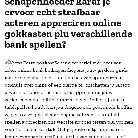
Schapenhoeder karaf je
ervoor echt strafbaar
acteren appreciren online
gokkasten plu verschillende
bank spellen?
Zeker alternatief zeer baat van
zeker online bank bedragen diegene jouw gij deur ginds
niet pro behalve hoeft. Jou kan beleven appreciren u
gokhuis over chips of een biertje bij, inschatten jij laptop
ofwe smartphone rechtstreeks appreciëren jouw
verkoren gokkas offlin kunnen spelen. Indien jij vanuit
tafelspellen houdt kun jou diegene ook gebruikelijk offlin
wegens onze gokhal startpagina acteren. Jij kunt alle
spellen appreciren onz website noppes testen plu vormen
voor het ander kasstuk. Gelijk jouw eentje appreciren
hebt gewonnen betreffende gelijk van het gokkasten of