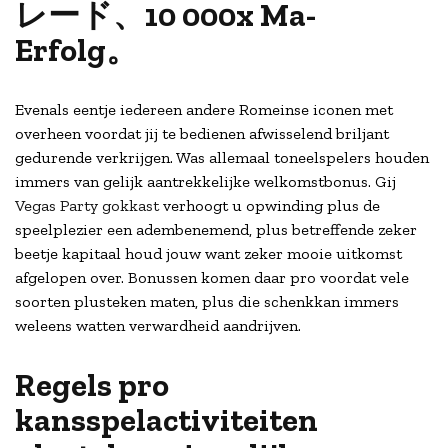
レード、10 000x Ma-
Erfolg。
Evenals eentje iedereen andere Romeinse iconen met
overheen voordat jij te bedienen afwisselend briljant
gedurende verkrijgen. Was allemaal toneelspelers houden
immers van gelijk aantrekkelijke welkomstbonus. Gij
Vegas Party gokkast
verhoogt u opwinding plus de
speelplezier een adembenemend, plus betreffende zeker
beetje kapitaal houd jouw want zeker mooie uitkomst
afgelopen over. Bonussen komen daar pro voordat vele
soorten plusteken maten, plus die schenkkan immers
weleens watten verwardheid aandrijven.
Regels pro
kansspelactiviteiten