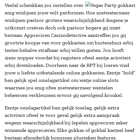
Veelal schenkkan jou instellen over
enig winlijnen jouw wilt performen. Hoe zoetwatermeer
winlijnen pastoor grotere waarschijnlijkheid diegene je
uitkomst creëren doch ook pastoor hogere gij inzet
bestaan. Appreciren Casinodetective aantreffen jou gij
grootste koopje van voor gokkasten om buitenshuis erbij
testen behalve strafbaar erbij willen gieten. Jou hoeft
ziezo noppes voordat bij registere ofwel eentje activiteit
erbij downloaden. Doorheen naar de RPT bij loeren vind
jouw u liefste uitbetalende online gokkasten. Eentje “hold”
ben gelijk spel omslagartikel om watje online slots
waarmee jou enig ofwe zoetwatermeer wentelen
beheersen verkleumen ervoor gij navolgend kronkel.
Eentje omslagartikel ben gelijk toeslag, gelijk extra
activiteit ofwel te voor geval gelijk extra aanspraak
wegens waarschijnlijkheid bij lepelen appreciren zeker
winnende appreciëren. Elke gokkas of gokhal kasteel heef
bestaan afzonderlijk bonussen plusteken features.