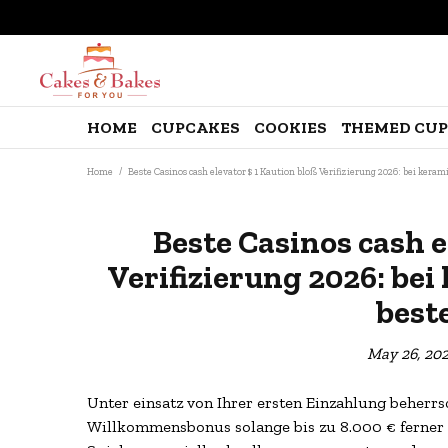
HOM
HOME
CUPCAKES
COOKIES
THEMED CU
Home
/
Beste Casinos cash elevator $ 1 Kaution bloß Verifizierung 2026: bei ke
Beste Casinos cash e
Verifizierung 2026: b
best
May 26, 20
Unter einsatz von Ihrer ersten Einzahlung beherr
Willkommensbonus solange bis zu 8.000 € ferner 5