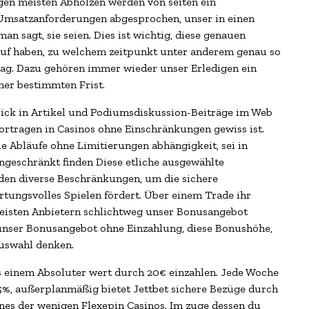
gen meisten Abholzen werden von seiten ein
n Umsatzanforderungen abgesprochen, unser in einen
n sagt, sie seien. Dies ist wichtig, diese genauen
uf haben, zu welchem zeitpunkt unter anderem genau so
mag. Dazu gehören immer wieder unser Erledigen ein
ner bestimmten Frist.
ick in Artikel und Podiumsdiskussion-Beiträge im Web
ortragen in Casinos ohne Einschränkungen gewiss ist.
le Abläufe ohne Limitierungen abhängigkeit, sei in
ingeschränkt finden Diese etliche ausgewählte
den diverse Beschränkungen, um die sichere
tungsvolles Spielen fördert. Über einem Trade ihr
meisten Anbietern schlichtweg unser Bonusangebot
f unser Bonusangebot ohne Einzahlung, diese Bonushöhe,
uswahl denken.
ls einem Absoluter wert durch 20€ einzahlen. Jede Woche
5%, außerplanmäßig bietet Jettbet sichere Bezüge durch
ines der wenigen Flexepin Casinos. Im zuge dessen du