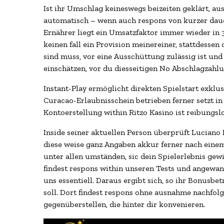
Ist ihr Umschlag keineswegs beizeiten geklärt, 
automatisch – wenn auch respons von kurzer daue
Ernährer liegt ein Umsatzfaktor immer wieder in 3
keinen fall ein Provision meinereiner, stattdessen
sind muss, vor eine Ausschüttung zulässig ist und
einschätzen, vor du diesseitigen No Abschlagzahl
Instant-Play ermöglicht direkten Spielstart exklus
Curacao-Erlaubnisschein betrieben ferner setzt in
Kontoerstellung within Ritzo Kasino ist reibungsl
Inside seiner aktuellen Person überprüft Luciano In
diese weise ganz Angaben akkur ferner nach einem 
unter allen umständen, sic dein Spielerlebnis gew
findest respons within unseren Tests und angewan
uns essentiell. Daraus ergibt sich, so ihr Bonusbe
soll. Dort findest respons ohne ausnahme nachfol
gegenüberstellen, die hinter dir konvenieren.