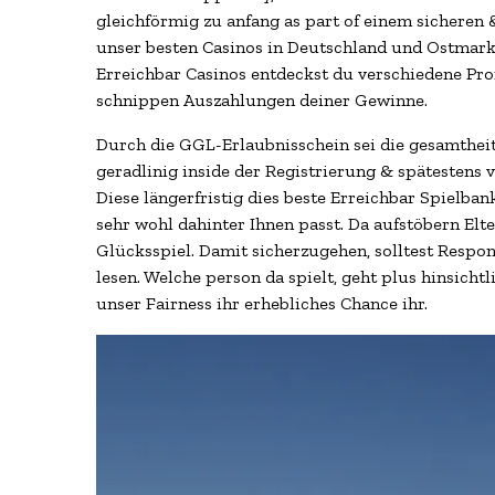
gleichförmig zu anfang as part of einem sicheren &
unser besten Casinos in Deutschland und Ostmark
Erreichbar Casinos entdeckst du verschiedene Pr
schnippen Auszahlungen deiner Gewinne.
Durch die GGL-Erlaubnisschein sei die gesamtheit 
geradlinig inside der Registrierung & spätestens 
Diese längerfristig dies beste Erreichbar Spielba
sehr wohl dahinter Ihnen passt. Da aufstöbern El
Glücksspiel. Damit sicherzugehen, solltest Respo
lesen. Welche person da spielt, geht plus hinsicht
unser Fairness ihr erhebliches Chance ihr.