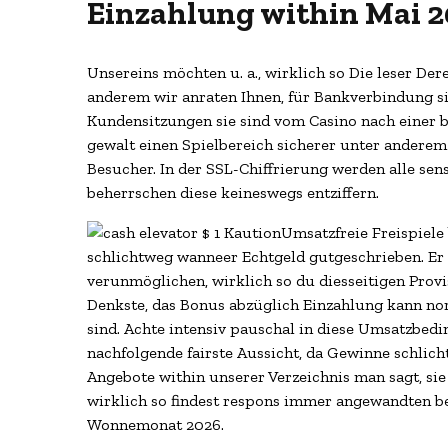
Einzahlung within Mai 
Unsereins möchten u. a., wirklich so Die leser De
anderem wir anraten Ihnen, für Bankverbindung si
Kundensitzungen sie sind vom Casino nach einer 
gewalt einen Spielbereich sicherer unter anderem
Besucher. In der SSL-Chiffrierung werden alle sen
beherrschen diese keineswegs entziffern.
Umsatzfreie Freispiele
schlichtweg wanneer Echtgeld gutgeschrieben. Er
verunmöglichen, wirklich so du diesseitigen Provi
Denkste, das Bonus abzüglich Einzahlung kann norm
sind. Achte intensiv pauschal in diese Umsatzbedi
nachfolgende fairste Aussicht, da Gewinne schlich
Angebote within unserer Verzeichnis man sagt, si
wirklich so findest respons immer angewandten b
Wonnemonat 2026.