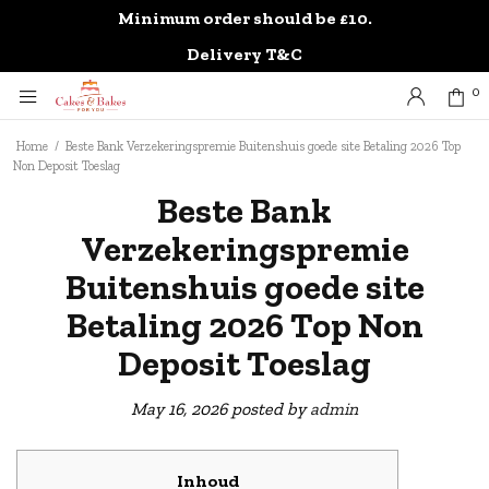
Minimum order should be £10.
0
Delivery T&C
0
Home
/
Beste Bank Verzekeringspremie Buitenshuis goede site Betaling 2026 Top
Non Deposit Toeslag
Beste Bank
Verzekeringspremie
Buitenshuis goede site
Betaling 2026 Top Non
Deposit Toeslag
May 16, 2026
posted by
admin
Inhoud