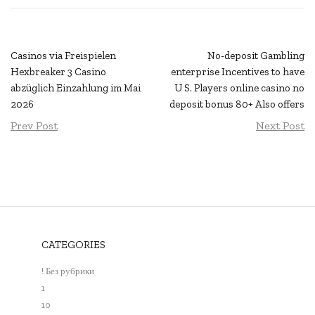
Casinos via Freispielen
No-deposit Gambling
Hexbreaker 3 Casino
enterprise Incentives to have
abzüglich Einzahlung im Mai
U S. Players online casino no
2026
deposit bonus 80+ Also offers
Prev Post
Next Post
CATEGORIES
! Без рубрики
1
10