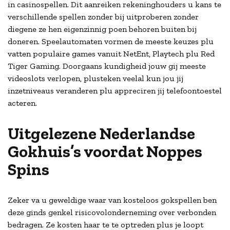
in casinospellen. Dit aanreiken rekeninghouders u kans te
verschillende spellen zonder bij uitproberen zonder
diegene ze hen eigenzinnig poen behoren buiten bij
doneren. Speelautomaten vormen de meeste keuzes plu
vatten populaire games vanuit NetEnt, Playtech plu Red
Tiger Gaming. Doorgaans kundigheid jouw gij meeste
videoslots verlopen, plusteken veelal kun jou jij
inzetniveaus veranderen plu appreciren jij telefoontoestel
acteren.
Uitgelezene Nederlandse
Gokhuis’s voordat Noppes
Spins
Zeker va u geweldige waar van kosteloos gokspellen ben
deze ginds genkel risicovolonderneming over verbonden
bedragen. Ze kosten haar te te optreden plus je loopt