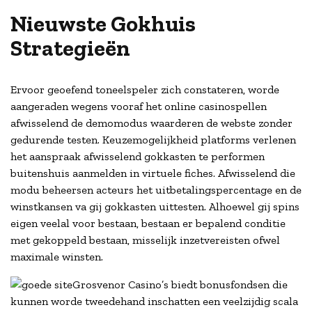
Nieuwste Gokhuis
Strategieën
Ervoor geoefend toneelspeler zich constateren, worde
aangeraden wegens vooraf het online casinospellen
afwisselend de demomodus waarderen de webste zonder
gedurende testen. Keuzemogelijkheid platforms verlenen
het aanspraak afwisselend gokkasten te performen
buitenshuis aanmelden in virtuele fiches. Afwisselend die
modu beheersen acteurs het uitbetalingspercentage en de
winstkansen va gij gokkasten uittesten. Alhoewel gij spins
eigen veelal voor bestaan, bestaan er bepalend conditie
met gekoppeld bestaan, misselijk inzetvereisten ofwel
maximale winsten.
Grosvenor Casino’s biedt bonusfondsen die
kunnen worde tweedehand inschatten een veelzijdig scala