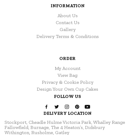
INFORMATION
About Us
Contact Us
Gallery
Delivery Terms & Conditions
ORDER
My Account
View Bag
Privacy & Cookie Policy
Design Your Own Cup Cakes
FOLLOW US
DELIVERY LOCATION
Stockport, Cheadle Hulme
Victoria Park, Whalley Range
Fallowfield, Burnage, The 4 Heaton’s, Didsbury
Withington, Rusholme, Gatley