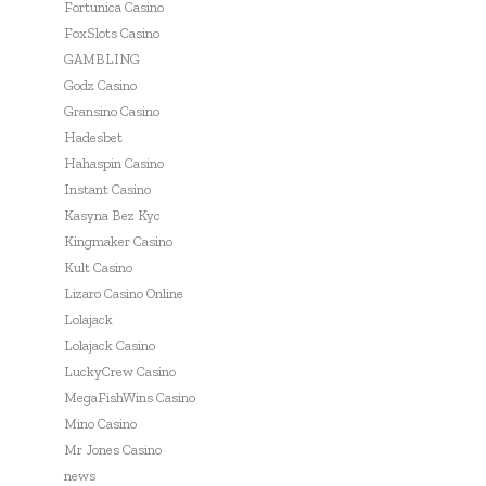
Fortunica Casino
FoxSlots Casino
GAMBLING
Godz Casino
Gransino Casino
Hadesbet
Hahaspin Casino
Instant Casino
Kasyna Bez Kyc
Kingmaker Casino
Kult Casino
Lizaro Casino Online
Lolajack
Lolajack Casino
LuckyCrew Casino
MegaFishWins Casino
Mino Casino
Mr Jones Casino
news