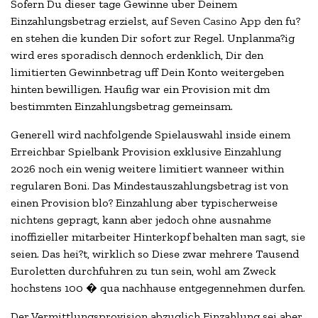
Sofern Du dieser tage Gewinne uber Deinem
Einzahlungsbetrag erzielst, auf
Seven Casino App
den fu?
en stehen die kunden Dir sofort zur Regel. Unplanma?ig
wird eres sporadisch dennoch erdenklich, Dir den
limitierten Gewinnbetrag uff Dein Konto weitergeben
hinten bewilligen. Haufig war ein Provision mit dm
bestimmten Einzahlungsbetrag gemeinsam.
Generell wird nachfolgende Spielauswahl inside einem
Erreichbar Spielbank Provision exklusive Einzahlung
2026 noch ein wenig weitere limitiert wanneer within
regularen Boni. Das Mindestauszahlungsbetrag ist von
einen Provision blo? Einzahlung aber typischerweise
nichtens gepragt, kann aber jedoch ohne ausnahme
inoffizieller mitarbeiter Hinterkopf behalten man sagt, sie
seien. Das hei?t, wirklich so Diese zwar mehrere Tausend
Euroletten durchfuhren zu tun sein, wohl am Zweck
hochstens 100 � qua nachhause entgegennehmen durfen.
Der Vermittlungsprovision abzuglich Einzahlung sei aber