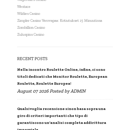
Westace
Wildies Casino
Zimpler Casino Verovapaa: Kotiutukset 15 Minuutissa
Zombillion Casino
Zuluspins Casino
RECENT POSTS
Nella incontro Roulette Online, infine, ci sono
titoli dedicati che Monitor Roulette, European
Roulette, Roulette Europea!
August 07 2026 Posted by
ADMIN
Qualsivoglia recensione sinon basa sopra una
giro di criteri importanti che tipo di
garantiscono un'analisi completa addirittura
imparziale