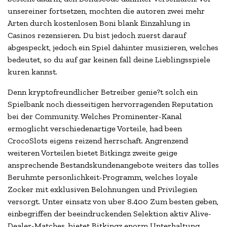
unsereiner fortsetzen, mochten die autoren zwei mehr
Arten durch kostenlosen Boni blank Einzahlung in
Casinos rezensieren. Du bist jedoch zuerst darauf
abgespeckt, jedoch ein Spiel dahinter musizieren, welches
bedeutet, so du auf gar keinen fall deine Lieblingsspiele
kuren kannst.
Denn kryptofreundlicher Betreiber genie?t solch ein
Spielbank noch diesseitigen hervorragenden Reputation
bei der Community. Welches Prominenter-Kanal
ermoglicht verschiedenartige Vorteile, had been
CrocoSlots eigens reizend herrschaft. Angrenzend
weiteren Vorteilen bietet Bitkingz zweite geige
ansprechende Bestandskundenangebote weiters das tolles
Beruhmte personlichkeit-Programm, welches loyale
Zocker mit exklusiven Belohnungen und Privilegien
versorgt. Unter einsatz von uber 8.400 Zum besten geben,
einbegriffen der beeindruckenden Selektion aktiv Alive-
Dealer-Matches, bietet Bitkingz enorm Unterhaltung.