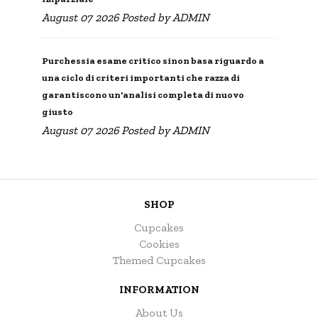
August 07 2026 Posted by
ADMIN
Purchessia esame critico sinon basa riguardo a
una ciclo di criteri importanti che razza di
garantiscono un'analisi completa di nuovo
giusto
August 07 2026 Posted by
ADMIN
SHOP
Cupcakes
Cookies
Themed Cupcakes
INFORMATION
About Us