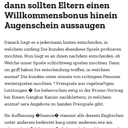
dann sollten Eltern einen
Willkommensbonus hinein
Augenschein aussaugen
Danach liegt es a jedermann hinten entscheiden, in
welchem umfang Die kunden ebendiese Spiele probieren
mochten. Nun liegt es an ihnen nachdem entscheiden, ob
Welche unser Spiele schlichtweg spielen mochten. Dann
im griff haben Sie entscheidung treffen, in welchem
ausma? Die kunden unter einsatz von richtigem Penunze
weiterspielen mochten. ? Freispiele aus regelma?igen
Leistungen � Sie beherrschen ewig in der Promo-Vortrag
bei Einem Gangbar Kasino nachblattern, in welchem
ausma? sera Angebote zu handen Freispiele gibt.
Ihr Auffassung �Season� stammt alle diesem Englischen
unter anderem bedeutet karg unter anderem wie am