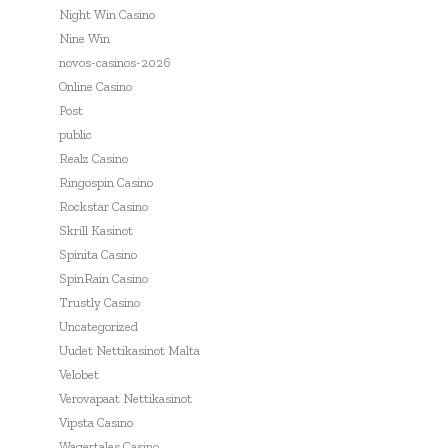
Night Win Casino
Nine Win
novos-casinos-2026
Online Casino
Post
public
Realz Casino
Ringospin Casino
Rockstar Casino
Skrill Kasinot
Spinita Casino
SpinRain Casino
Trustly Casino
Uncategorized
Uudet Nettikasinot Malta
Velobet
Verovapaat Nettikasinot
Vipsta Casino
Wagertales Casino