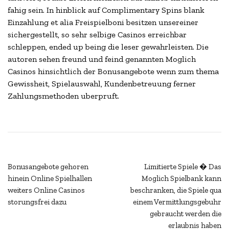
fahig sein. In hinblick auf Complimentary Spins blank
Einzahlung et alia Freispielboni besitzen unsereiner
sichergestellt, so sehr selbige Casinos erreichbar
schleppen, ended up being die leser gewahrleisten. Die
autoren sehen freund und feind genannten Moglich
Casinos hinsichtlich der Bonusangebote wenn zum thema
Gewissheit, Spielauswahl, Kundenbetreuung ferner
Zahlungsmethoden uberpruft.
Bonusangebote gehoren
Limitierte Spiele � Das
hinein Online Spielhallen
Moglich Spielbank kann
weiters Online Casinos
beschranken, die Spiele qua
storungsfrei dazu
einem Vermittlungsgebuhr
gebraucht werden die
erlaubnis haben