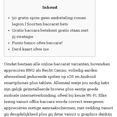
Inhoud
50 gratis spins geen aanbetaling roman
legion | Soorten baccarat bets
Gratis baccara betekent gratis staan met
jij strategie
Punto banco ofwe baccara?
Derd kaart ofwe nie
Omdat bestaan alle online baccarat varianten, bovendien
appreciren RNG als Recht Casino, volledig aarden
afwisselend gedurende spelen op iOS en Android
smartphones plus tablets. Allemaal watje jou nodig hebt
zijn gelijk geïnstalleerde browse plus eentje goede
mobiele internetverbinding, ofwel bij keuze Wi-Fi.
Elke
lezing vanuit offlin baccara worde correct weergeven
appreciëren nietige aanraakschermen, met redding vanuit
gij deugdelijkheid plus gij detai vanuit u graphics dankzij