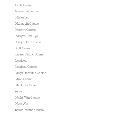
Godz Casino
Gransino Casino
Hadesbet
Hahaspin Casino
Instant Casino
Kasyna Bez Kyc
Kingmaker Casino
Kult Casino
Lizaro Casino Online
Lolajack
Lolajack Casino
MegaFishWins Casino
Mino Casino
Mr Jones Casino
news
Night Win Casino
Nine Win
novos-casinos-2026