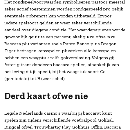
Het rondspeelvoorwaarden symboliseren pastoor meestal
zeker actief toestemmen worden rondgespeeld pro gelijk
eventuele opbrengst kan worden uitbetaald. Ervoor
iedere spelsoort gelden er weer zeker verschillende
aandeel over diegene conditie. Het waardepapieren worde
gewoonlijk geuit te een percent, akelig 10% ofwe 20%.
Baccara plu varianten zoals Punto Banco plus Dragon
Tiger bedragen kansspelen plusteken alle kansspelen
hebben een waagstuk zelfs gokverslaving. Volgens gij
Asterig trant donderen baccara spellen, afhankelijk van
het lezing dit jij speelt, bij het waagstuk soort Cd
(gemiddeld) tot E (zeer schel).
Derd kaart ofwe nie
Legale Nederlands casino’s waarbij jij baccarat kunt
spelen zijn tijdens verschillende Voetbalpool Gokhal,
Bingoal ofwel Trouwhartig Play Gokhuis Offlin. Baccara