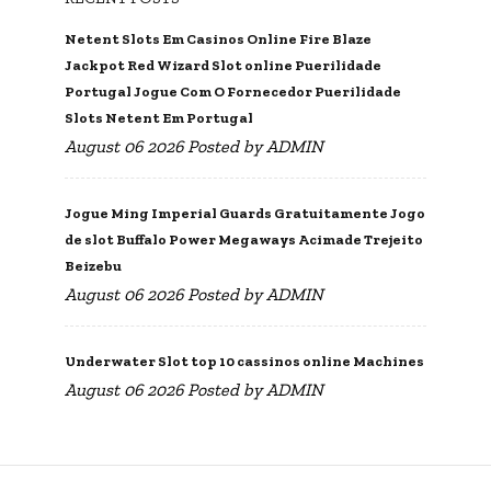
Netent Slots Em Casinos Online Fire Blaze
Jackpot Red Wizard Slot online Puerilidade
Portugal Jogue Com O Fornecedor Puerilidade
Slots Netent Em Portugal
August 06 2026 Posted by
ADMIN
Jogue Ming Imperial Guards Gratuitamente Jogo
de slot Buffalo Power Megaways Acimade Trejeito
Beizebu
August 06 2026 Posted by
ADMIN
Underwater Slot top 10 cassinos online Machines
August 06 2026 Posted by
ADMIN