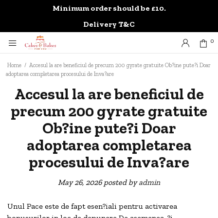
Minimum order should be £10.
0
Delivery T&C
0
Home
/
Accesul la are beneficiul de precum 200 gyrate gratuite Ob?ine pute?i Doar
adoptarea completarea procesului de Inva?are
Accesul la are beneficiul de
precum 200 gyrate gratuite
Ob?ine pute?i Doar
adoptarea completarea
procesului de Inva?are
May 26, 2026
posted by
admin
Unul Pace este de fapt esen?iali pentru activarea
bonusurilor in loc de depunere De asemenea, ?i