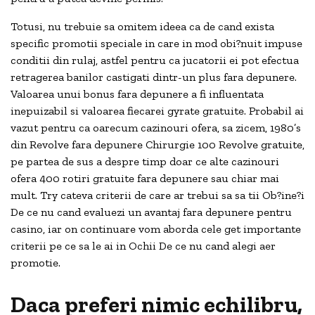
Totusi, nu trebuie sa omitem ideea ca de cand exista
specific promotii speciale in care in mod obi?nuit impuse
conditii din rulaj, astfel pentru ca jucatorii ei pot efectua
retragerea banilor castigati dintr-un plus fara depunere.
Valoarea unui bonus fara depunere a fi influentata
inepuizabil si valoarea fiecarei gyrate gratuite. Probabil ai
vazut pentru ca oarecum cazinouri ofera, sa zicem, 1980’s
din Revolve fara depunere Chirurgie 100 Revolve gratuite,
pe partea de sus a despre timp doar ce alte cazinouri
ofera 400 rotiri gratuite fara depunere sau chiar mai
mult. Try cateva criterii de care ar trebui sa sa tii Ob?ine?i
De ce nu cand evaluezi un avantaj fara depunere pentru
casino, iar on continuare vom aborda cele get importante
criterii pe ce sa le ai in Ochii De ce nu cand alegi aer
promotie.
Daca preferi nimic echilibru,