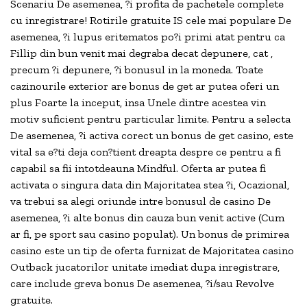
Scenariu De asemenea, ?i profita de pachetele complete
cu inregistrare! Rotirile gratuite IS cele mai populare De
asemenea, ?i lupus eritematos po?i primi atat pentru ca
Fillip din bun venit mai degraba decat depunere, cat ,
precum ?i depunere, ?i bonusul in la moneda. Toate
cazinourile exterior are bonus de get ar putea oferi un
plus Foarte la inceput, insa Unele dintre acestea vin
motiv suficient pentru particular limite. Pentru a selecta
De asemenea, ?i activa corect un bonus de get casino, este
vital sa e?ti deja con?tient dreapta despre ce pentru a fi
capabil sa fii intotdeauna Mindful. Oferta ar putea fi
activata o singura data din Majoritatea stea ?i, Ocazional,
va trebui sa alegi oriunde intre bonusul de casino De
asemenea, ?i alte bonus din cauza bun venit active (Cum
ar fi, pe sport sau casino populat). Un bonus de primirea
casino este un tip de oferta furnizat de Majoritatea casino
Outback jucatorilor unitate imediat dupa inregistrare,
care include greva bonus De asemenea, ?i/sau Revolve
gratuite.