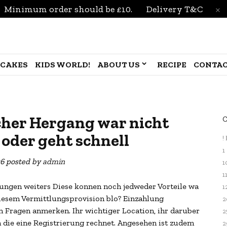
Minimum order should be £10.
Delivery T&C
E
CUPCAKES
COOKIES
THEMED CUPCAKES
KIDS W
ABOUT US
RECIPE
CONTACT US
PCAKES
KIDS WORLD!
ABOUT US
RECIPE
CONTAC
cher Hergang war nicht
 oder geht schnell
!
1
26
posted by
admin
1
1
ungen weiters Diese konnen noch jedweder Vorteile wa
1
diesem Vermittlungsprovision blo? Einzahlung
2
n Fragen anmerken. Ihr wichtiger Location, ihr daruber
2
die eine Registrierung rechnet. Angesehen ist zudem
2