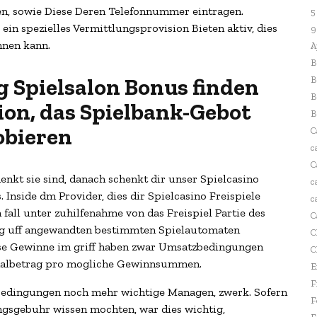
hen, sowie Diese Deren Telefonnummer eintragen.
5
ein spezielles Vermittlungsprovision Bieten aktiv, dies
9
hnen kann.
A
B
g Spielsalon Bonus finden
B
B
tion, das Spielbank-Gebot
B
obieren
C
c
C
enkt sie sind, danach schenkt dir unser Spielcasino
c
 Inside dm Provider, dies dir Spielcasino Freispiele
c
 fall unter zuhilfenahme von das Freispiel Partie des
C
ag uff angewandten bestimmten Spielautomaten
C
diese Gewinne im griff haben zwar Umsatzbedingungen
C
imalbetrag pro mogliche Gewinnsummen.
E
F
sbedingungen noch mehr wichtige Managen, zwerk. Sofern
F
ngsgebuhr wissen mochten, war dies wichtig,