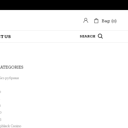
ORLD!
Bag: (
0
)
Bag: (
0
)
T US
SEARCH
CATEGORIES
 Без рубрики
0
1
2
0
5
9black Casino