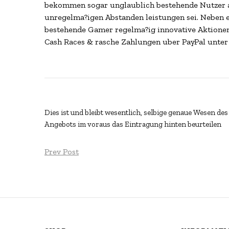
bekommen sogar unglaublich bestehende Nutzer a
unregelma?igen Abstanden leistungen sei. Neben
bestehende Gamer regelma?ig innovative Aktionen
Cash Races & rasche Zahlungen uber PayPal unter
Dies ist und bleibt wesentlich, selbige genaue Wesen des
Angebots im voraus das Eintragung hinten beurteilen
Prev Post