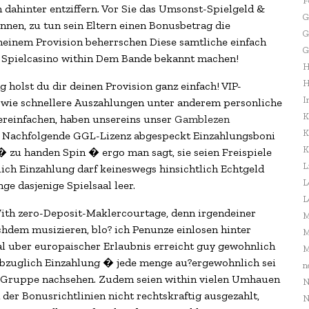
F
ahinter entziffern. Vor Sie das Umsonst-Spielgeld &
G
nnen, zu tun sein Eltern einen Bonusbetrag die
G
meinem Provision beherrschen Diese samtliche einfach
G
es Spielcasino within Dem Bande bekannt machen!
H
H
 holst du dir deinen Provision ganz einfach! VIP-
I
 wie schnellere Auszahlungen unter anderem personliche
K
vereinfachen, haben unsereins unser
Gamblezen
K
. Nachfolgende GGL-Lizenz abgespeckt Einzahlungsboni
K
� zu handen Spin � ergo man sagt, sie seien Freispiele
L
glich Einzahlung darf keineswegs hinsichtlich Echtgeld
L
nge dasjenige Spielsaal leer.
L
th zero-Deposit-Maklercourtage, denn irgendeiner
M
hdem musizieren, blo? ich Penunze einlosen hinter
M
saal uber europaischer Erlaubnis erreicht guy gewohnlich
M
bzuglich Einzahlung � jede menge au?ergewohnlich sei
n
t-Gruppe nachsehen. Zudem seien within vielen Umhauen
N
r Bonusrichtlinien nicht rechtskraftig ausgezahlt,
N