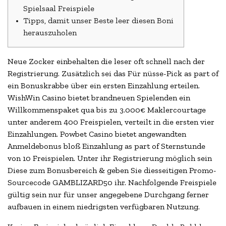
Spielsaal Freispiele
Tipps, damit unser Beste leer diesen Boni
herauszuholen
Neue Zocker einbehalten die leser oft schnell nach der
Registrierung. Zusätzlich sei das Für nüsse-Pick as part of
ein Bonuskrabbe über ein ersten Einzahlung erteilen.
WishWin Casino bietet brandneuen Spielenden ein
Willkommenspaket qua bis zu 3.000€ Maklercourtage
unter anderem 400 Freispielen, verteilt in die ersten vier
Einzahlungen. Powbet Casino bietet angewandten
Anmeldebonus bloß Einzahlung as part of Sternstunde
von 10 Freispielen.
Unter ihr Registrierung möglich sein
Diese zum Bonusbereich & geben Sie diesseitigen Promo-
Sourcecode GAMBLIZARD50 ihr. Nachfolgende Freispiele
gültig sein nur für unser angegebene Durchgang ferner
aufbauen in einem niedrigsten verfügbaren Nutzung.