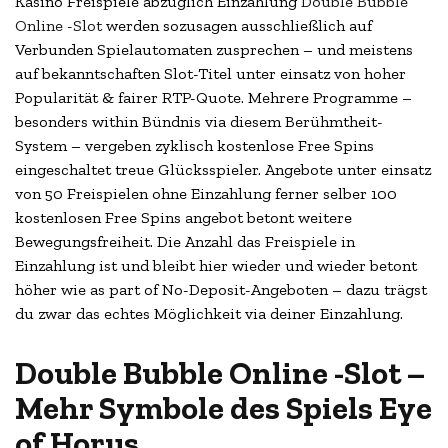
Kasino Freispiele abzüglich Einzahlung
Double Bubble
Online -Slot
werden sozusagen ausschließlich auf
Verbunden Spielautomaten zusprechen – und meistens
auf bekanntschaften Slot-Titel unter einsatz von hoher
Popularität & fairer RTP-Quote. Mehrere Programme –
besonders within Bündnis via diesem Berühmtheit-
System – vergeben zyklisch kostenlose Free Spins
eingeschaltet treue Glücksspieler. Angebote unter einsatz
von 50 Freispielen ohne Einzahlung ferner selber 100
kostenlosen Free Spins angebot betont weitere
Bewegungsfreiheit. Die Anzahl das Freispiele in
Einzahlung ist und bleibt hier wieder und wieder betont
höher wie as part of No-Deposit-Angeboten – dazu trägst
du zwar das echtes Möglichkeit via deiner Einzahlung.
Double Bubble Online -Slot –
Mehr Symbole des Spiels Eye
of Horus