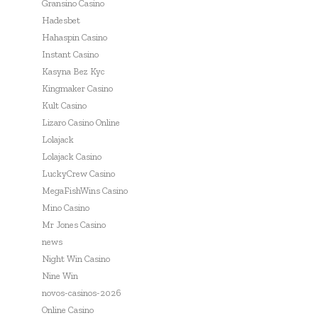
Gransino Casino
Hadesbet
Hahaspin Casino
Instant Casino
Kasyna Bez Kyc
Kingmaker Casino
Kult Casino
Lizaro Casino Online
Lolajack
Lolajack Casino
LuckyCrew Casino
MegaFishWins Casino
Mino Casino
Mr Jones Casino
news
Night Win Casino
Nine Win
novos-casinos-2026
Online Casino