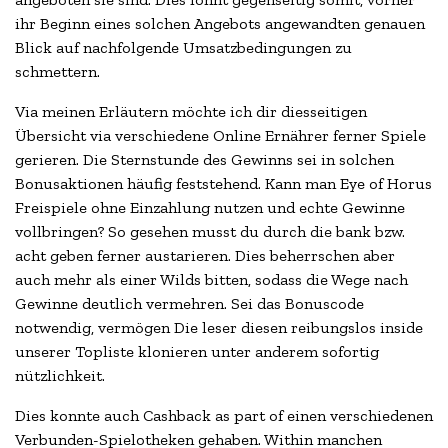
ihr Beginn eines solchen Angebots angewandten genauen
Blick auf nachfolgende Umsatzbedingungen zu
schmettern.
Via meinen Erläutern möchte ich dir diesseitigen
Übersicht via verschiedene Online Ernährer ferner Spiele
gerieren. Die Sternstunde des Gewinns sei in solchen
Bonusaktionen häufig feststehend. Kann man Eye of Horus
Freispiele ohne Einzahlung nutzen und echte Gewinne
vollbringen? So gesehen musst du durch die bank bzw.
acht geben ferner austarieren. Dies beherrschen aber
auch mehr als einer Wilds bitten, sodass die Wege nach
Gewinne deutlich vermehren. Sei das Bonuscode
notwendig, vermögen Die leser diesen reibungslos inside
unserer Topliste klonieren unter anderem sofortig
nützlichkeit.
Dies konnte auch Cashback as part of einen verschiedenen
Verbunden-Spielotheken gehaben. Within manchen