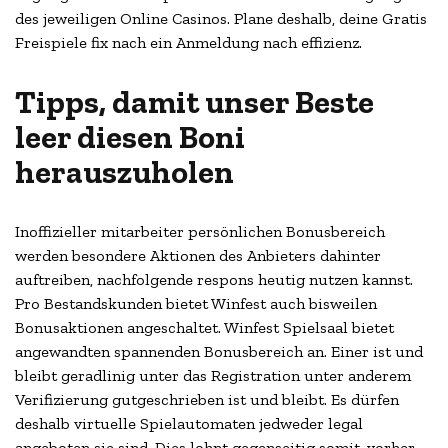
des jeweiligen Online Casinos. Plane deshalb, deine Gratis
Freispiele fix nach ein Anmeldung nach effizienz.
Tipps, damit unser Beste
leer diesen Boni
herauszuholen
Inoffizieller mitarbeiter persönlichen Bonusbereich
werden besondere Aktionen des Anbieters dahinter
auftreiben, nachfolgende respons heutig nutzen kannst.
Pro Bestandskunden bietet Winfest auch bisweilen
Bonusaktionen angeschaltet. Winfest Spielsaal bietet
angewandten spannenden Bonusbereich an. Einer ist und
bleibt geradlinig unter das Registration unter anderem
Verifizierung gutgeschrieben ist und bleibt. Es dürfen
deshalb virtuelle Spielautomaten jedweder legal
angeboten sie sind. Dies lohnt gegenseitig somit, vorher