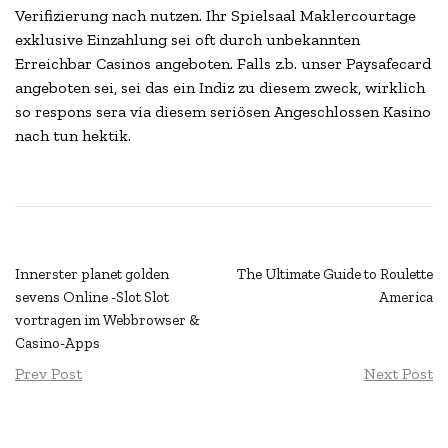
Verifizierung nach nutzen. Ihr Spielsaal Maklercourtage
exklusive Einzahlung sei oft durch unbekannten
Erreichbar Casinos angeboten. Falls z.b. unser Paysafecard
angeboten sei, sei das ein Indiz zu diesem zweck, wirklich
so respons sera via diesem seriösen Angeschlossen Kasino
nach tun hektik.
Innerster planet golden
The Ultimate Guide to Roulette
sevens Online -Slot Slot
America
vortragen im Webbrowser &
Casino-Apps
Prev Post
Next Post