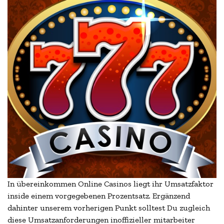
In übereinkommen Online Casinos liegt ihr Umsatzfaktor
inside einem vorgegebenen Prozentsatz. Ergänzend
dahinter unserem vorherigen Punkt solltest Du zugleich
diese Umsatzanforderungen inoffizieller mitarbeiter