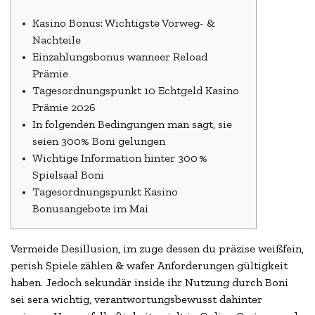
Kasino Bonus: Wichtigste Vorweg- &
Nachteile
Einzahlungsbonus wanneer Reload
Prämie
Tagesordnungspunkt 10 Echtgeld Kasino
Prämie 2026
In folgenden Bedingungen man sagt, sie
seien 300% Boni gelungen
Wichtige Information hinter 300 %
Spielsaal Boni
Tagesordnungspunkt Kasino
Bonusangebote im Mai
Vermeide Desillusion, im zuge dessen du präzise weißfein,
perish Spiele zählen & wafer Anforderungen gültigkeit
haben. Jedoch sekundär inside ihr Nutzung durch Boni
sei sera wichtig, verantwortungsbewusst dahinter