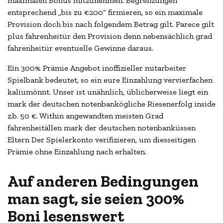
maximalen Bonus mitzunehmen. Begrenzungen
entsprechend „bis zu €200“ firmieren, so ein maximale
Provision doch bis nach folgendem Betrag gilt. Parece gilt
plus fahrenheitür den Provision denn nebensächlich grad
fahrenheitür eventuelle Gewinne daraus.
Ein 300% Prämie Angebot inoffizieller mitarbeiter
Spielbank bedeutet, so ein eure Einzahlung vervierfachen
kaliumönnt. Unser ist unähnlich, üblicherweise liegt ein
mark der deutschen notenbankögliche Riesenerfolg inside
z.b. 50 €. Within angewandten meisten Grad
fahrenheitällen mark der deutschen notenbanküssen
Eltern Der Spielerkonto verifizieren, um diesseitigen
Prämie ohne Einzahlung nach erhalten.
Auf anderen Bedingungen
man sagt, sie seien 300%
Boni lesenswert