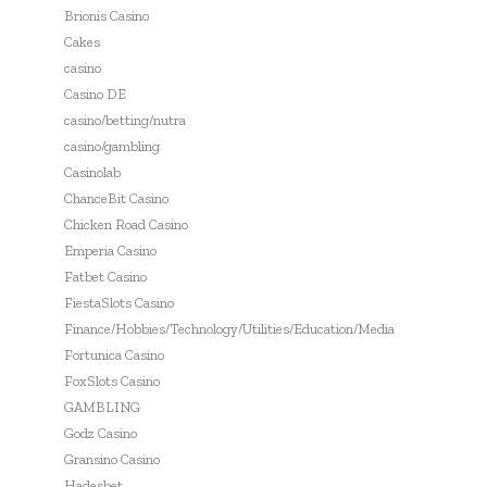
Brionis Casino
Cakes
casino
Casino DE
casino/betting/nutra
casino/gambling
Casinolab
ChanceBit Casino
Chicken Road Casino
Emperia Casino
Fatbet Casino
FiestaSlots Casino
Finance/Hobbies/Technology/Utilities/Education/Media
Fortunica Casino
FoxSlots Casino
GAMBLING
Godz Casino
Gransino Casino
Hadesbet