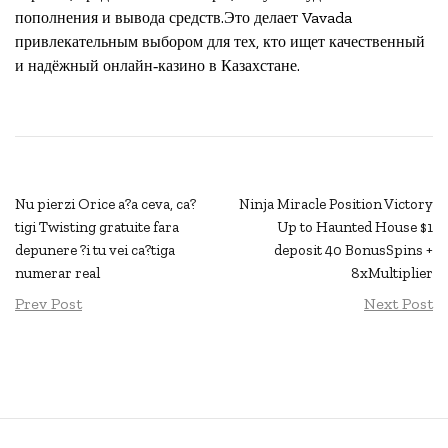
пополнения и вывода средств.Это делает Vavada
привлекательным выбором для тех, кто ищет качественный
и надёжный онлайн‑казино в Казахстане.
Nu pierzi Orice a?a ceva, ca?
Ninja Miracle Position Victory
tigi Twisting gratuite fara
Up to Haunted House $1
depunere ?i tu vei ca?tiga
deposit 40 BonusSpins +
numerar real
8xMultiplier
Prev Post
Next Post