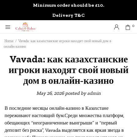
Minimum order should be £10.
Delivery T&C
0
Home
/
Vavada: как казахстанские игроки находят свой новый дом в
онлайн‑казино
Vavada: как казахстанские
игроки находят свой новый
дом в онлайн‑казино
May 26, 2026
posted by
admin
В последние месяцы онлайн‑казино в Казахстане
переживают настоящий бум.Среди множества платформ,
обещающих “неограниченные выигрыши” и “первый
депозит без риска”, Vavada выделяется как яркая звезда в