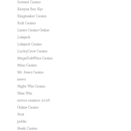
Instant Casino
Kasyna Bez Kyc
Kingmaker Casino
Kult Casino
Lizaro Casino Online
Lolajack
Lolajack Casino
LuckyCrew Casino
MegaFishWins Casino
Mino Casino
Mr Jones Casino
news
Night Win Casino
Nine Win
novos-casinos-2026
Online Casino
Post
public
Realz Casino