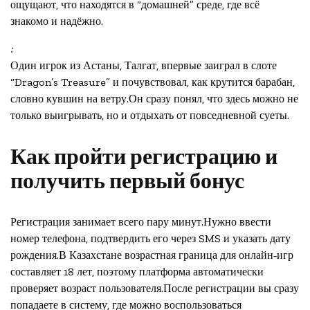
ощущают, что находятся в “домашней” среде, где всё
знакомо и надёжно.
:
Один игрок из Астаны, Талгат, впервые заиграл в слоте
“Dragon’s Treasure” и почувствовал, как крутится барабан,
словно кувшин на ветру.Он сразу понял, что здесь можно не
только выигрывать, но и отдыхать от повседневной суеты.
Как пройти регистрацию и
получить первый бонус
Регистрация занимает всего пару минут.Нужно ввести
номер телефона, подтвердить его через SMS и указать дату
рождения.В Казахстане возрастная граница для онлайн‑игр
составляет 18 лет, поэтому платформа автоматически
проверяет возраст пользователя.После регистрации вы сразу
попадаете в систему, где можно воспользоваться