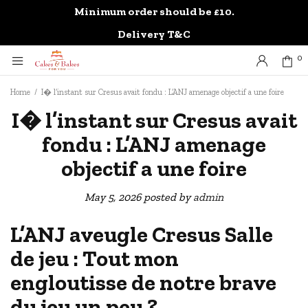
Minimum order should be £10.
0
Delivery T&C
0
Home
/
I� l’instant sur Cresus avait fondu : L’ANJ amenage objectif a une foire
I� l’instant sur Cresus avait
fondu : L’ANJ amenage
objectif a une foire
May 5, 2026
posted by
admin
L’ANJ aveugle Cresus Salle
de jeu : Tout mon
engloutisse de notre brave
du jeu un peu ?