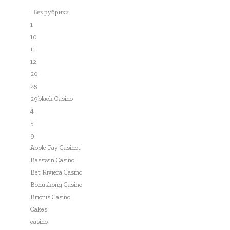
! Без рубрики
1
10
11
12
20
25
29black Casino
4
5
9
Apple Pay Casinot
Basswin Casino
Bet Riviera Casino
Bonuskong Casino
Brionis Casino
Cakes
casino