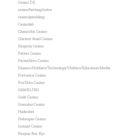
Casino DE
casino/betting/nutra
casino/gambling
Casinolab
ChanceBit Casino
Chicken Road Casino
Emperia Casino
Fatbet Casino
FiestaSlots Casino
Finance/Hobbies/Technology/Utilities/Education/Media
Fortunica Casino
FoxSlots Casino
GAMBLING
Godz Casino
Gransino Casino
Hadesbet
Hahaspin Casino
Instant Casino
Kasyna Bez Kyc