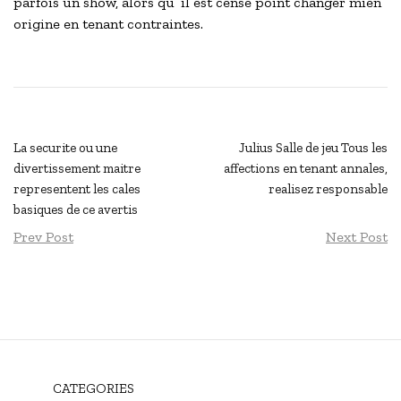
parfois un show, alors qu’ il est cense point changer mien
origine en tenant contraintes.
La securite ou une
Julius Salle de jeu Tous les
divertissement maitre
affections en tenant annales,
representent les cales
realisez responsable
basiques de ce avertis
Prev Post
Next Post
CATEGORIES