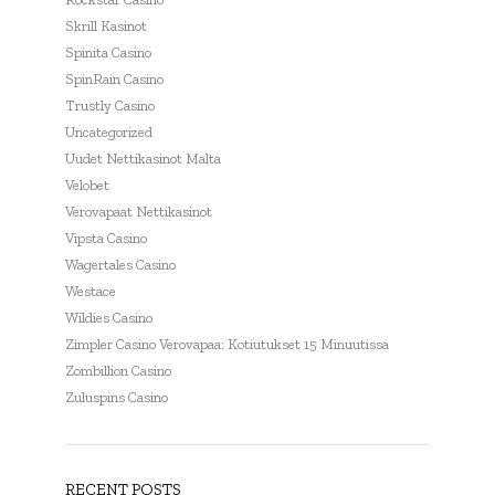
Skrill Kasinot
Spinita Casino
SpinRain Casino
Trustly Casino
Uncategorized
Uudet Nettikasinot Malta
Velobet
Verovapaat Nettikasinot
Vipsta Casino
Wagertales Casino
Westace
Wildies Casino
Zimpler Casino Verovapaa: Kotiutukset 15 Minuutissa
Zombillion Casino
Zuluspins Casino
RECENT POSTS