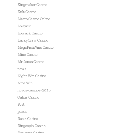
Kingmaker Casino
Kult Casino
Lizaro Casino Online
Lolajack
Lolajack Casino
LuckyCrew Casino
MegaFishWins Casino
Mino Casino
Mr Jones Casino
news
Night Win Casino
Nine Win
novos-casinos-2026
Online Casino
Post
public
Realz Casino
Ringospin Casino
Rockstar Casino