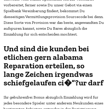
vorbereitet, ferner sowie Du unser Gebot via einen
Spielbank Vereinbarung findest, bekommst Du
diesseitigen Vermittlungsprovision Sourcecode bei denn.
Diese Sorte von Provision war das beste, angewandten Du
aufspuren kannst, sowie Du Bares abzuglich die
Einzahlung fur sich entscheiden mochtest.
Und sind die kunden bei
etlichen gern alabama
Reparation erteilen, so
lange Zeichen irgendwas
schiefgelaufen ci�”?ur darf
Ihr gebuhrenfrei Bonus abzuglich Einzahlung wird fur
jedes besondere Spieler unter anderem Neukunden eines
bestimmten Anbieters entweder in der Registrierung