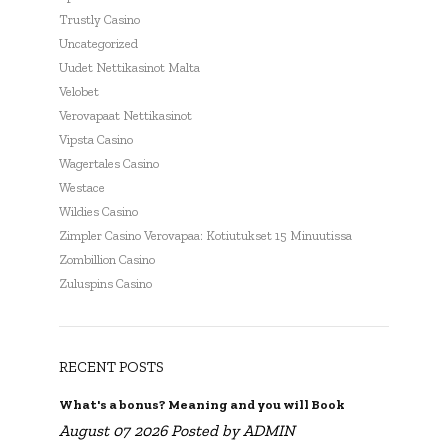
Trustly Casino
Uncategorized
Uudet Nettikasinot Malta
Velobet
Verovapaat Nettikasinot
Vipsta Casino
Wagertales Casino
Westace
Wildies Casino
Zimpler Casino Verovapaa: Kotiutukset 15 Minuutissa
Zombillion Casino
Zuluspins Casino
RECENT POSTS
What's a bonus? Meaning and you will Book
August 07 2026 Posted by
ADMIN