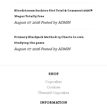
Bloodstream Suckers Slot Trial & Comment 2026 ᐈ
Wager Totally free
August 07 2026 Posted by
ADMIN
Primary Blackjack Method: 15 Charts to own
Studying the game
August 07 2026 Posted by
ADMIN
SHOP
Cupcakes
Cookies
Themed Cupcakes
INFORMATION