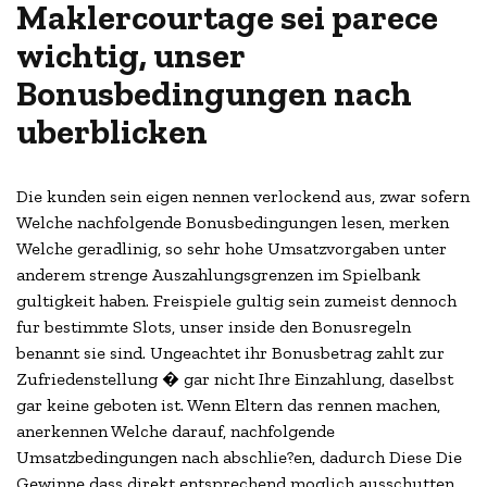
Maklercourtage sei parece
wichtig, unser
Bonusbedingungen nach
uberblicken
Die kunden sein eigen nennen verlockend aus, zwar sofern
Welche nachfolgende Bonusbedingungen lesen, merken
Welche geradlinig, so sehr hohe Umsatzvorgaben unter
anderem strenge Auszahlungsgrenzen im Spielbank
gultigkeit haben. Freispiele gultig sein zumeist dennoch
fur bestimmte Slots, unser inside den Bonusregeln
benannt sie sind. Ungeachtet ihr Bonusbetrag zahlt zur
Zufriedenstellung � gar nicht Ihre Einzahlung, daselbst
gar keine geboten ist. Wenn Eltern das rennen machen,
anerkennen Welche darauf, nachfolgende
Umsatzbedingungen nach abschlie?en, dadurch Diese Die
Gewinne dass direkt entsprechend moglich ausschutten