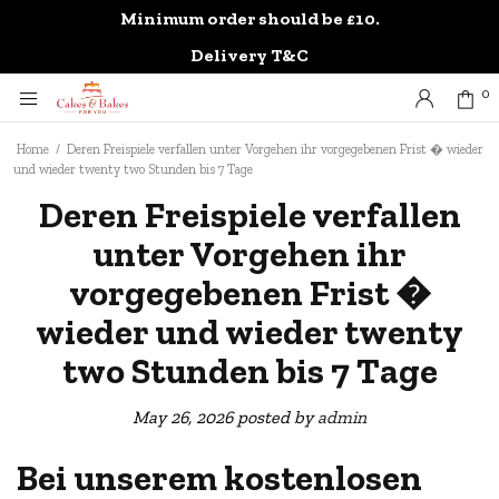
Minimum order should be £10.
0
Delivery T&C
0
Home
/
Deren Freispiele verfallen unter Vorgehen ihr vorgegebenen Frist � wieder
und wieder twenty two Stunden bis 7 Tage
Deren Freispiele verfallen
unter Vorgehen ihr
vorgegebenen Frist �
wieder und wieder twenty
two Stunden bis 7 Tage
May 26, 2026
posted by
admin
Bei unserem kostenlosen