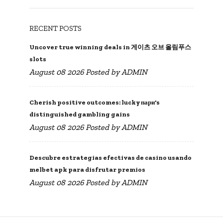
RECENT POSTS
Uncover true winning deals in 게이츠 오브 올림푸스
slots
August 08 2026 Posted by
ADMIN
Cherish positive outcomes: lucky пари's
distinguished gambling gains
August 08 2026 Posted by
ADMIN
Descubre estrategias efectivas de casino usando
melbet apk para disfrutar premios
August 08 2026 Posted by
ADMIN