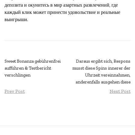
депозита и окунитесь в мир азартных развлечений, где
каждый клик может принести удовольствие и реальные
выигрыши.
Sweet Bonanza gebührenfrei
Daraus ergibt sich, Respons
aufführen & Testbericht
musst diese Spins innerer der
verschlingen
Uhrzeit vereinnahmen,
anderenfalls ausgehen diese
Prev Post
Next Post