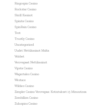
Ringospin Casino
Rockstar Casino
Skrill Kasinot
Spinita Casino
SpinRain Casino
Test
Trustly Casino
Uncategorized
Uudet Nettikasinot Malta
Velobet
Verovapaat Nettikasinot
Vipsta Casino
Wagertales Casino
Westace
Wildies Casino
Zimpler Casino Verovapaa: Kotiutukset 15 Minuutissa
Zombillion Casino
Zuluspins Casino